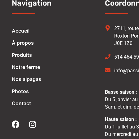
Navigation
Coordon
2711, rout
Accueil
Roxton Po
À propos
J0E 1Z0
Produits
514 464-5
Notre ferme
info@pass
Nos alpagas
Photos
Basse saison :
Du 5 janvier au
Contact
Sam. et dim. de
Haute saison :
Du 1 juillet au 
Du mercredi au