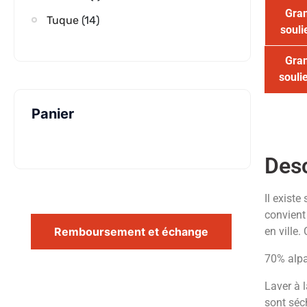
Gra
Tuque
(14)
soul
Gra
soul
Panier
Desc
Il existe
convient
Remboursement et échange
en ville.
70% alp
Laver à l
sont séc