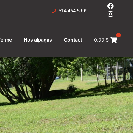
514 464-5909
0
ferme
Nos alpagas
Contact
0.00
$