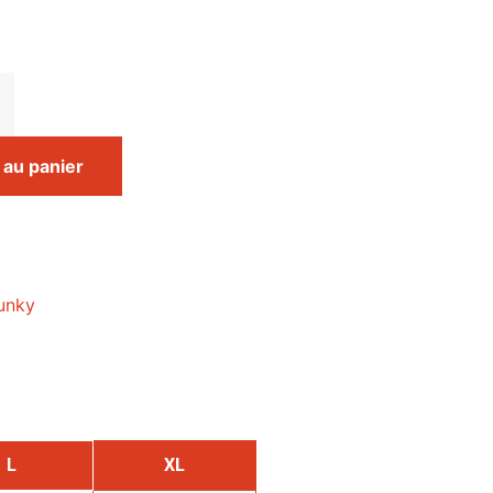
 au panier
unky
L
XL