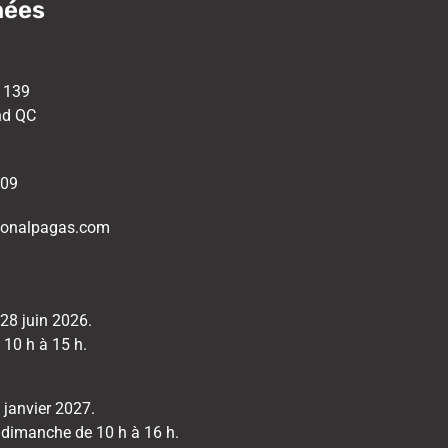
nées
e 139
nd QC
909
ionalpagas.com
 28 juin 2026.
 10 h à 15 h.
3 janvier 2027.
 dimanche de 10 h à 16 h.