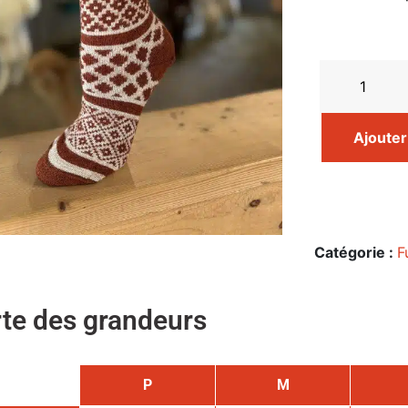
Ajouter
Catégorie :
F
te des grandeurs
P
M