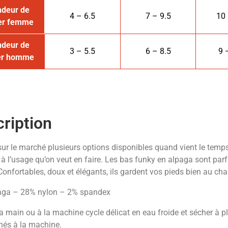
ndeur de
4 – 6.5
7 – 9.5
10 
ier femme
ndeur de
3 – 5.5
6 – 8.5
9 
ier homme
ription
 sur le marché plusieurs options disponibles quand vient le temps
 à l’usage qu’on veut en faire. Les bas funky en alpaga sont parfa
 Confortables, doux et élégants, ils gardent vos pieds bien au cha
aga – 28% nylon – 2% spandex
a main ou à la machine cycle délicat en eau froide et sécher à pla
hés à la machine.