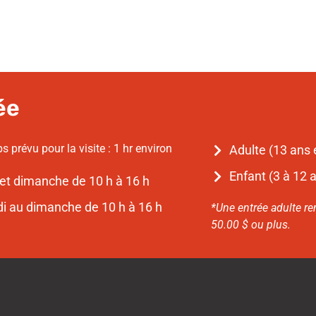
ée
 prévu pour la visite : 1 hr environ
Adulte (13 ans et
Enfant (3 à 12 an
 et dimanche de 10 h à 16 h
edi au dimanche de 10 h à 16 h
*Une entrée adulte r
50.00 $ ou plus.