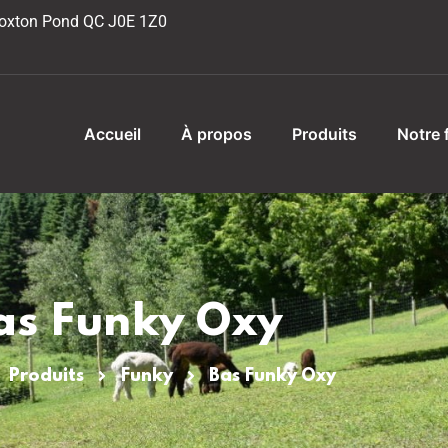
 Roxton Pond QC J0E 1Z0
Accueil
À propos
Produits
Notre 
as Funky Oxy
Produits
Funky
Bas Funky Oxy