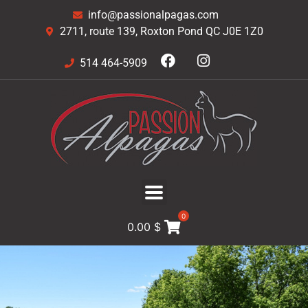
info@passionalpagas.com
2711, route 139, Roxton Pond QC J0E 1Z0
514 464-5909
0
0.00
$