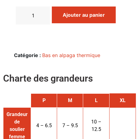
Ajouter au panier
Catégorie :
Bas en alpaga thermique
Charte des grandeurs
P
M
L
XL
Grandeur
de
10 –
4 – 6.5
7 – 9.5
soulier
12.5
femme