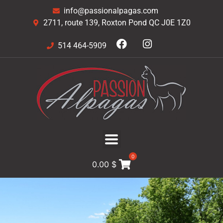
info@passionalpagas.com
2711, route 139, Roxton Pond QC J0E 1Z0
514 464-5909
0
0.00
$