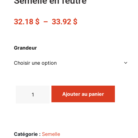
Semelle en feutre
32.18
$
–
33.92
$
Grandeur
Ajouter au panier
Catégorie :
Semelle