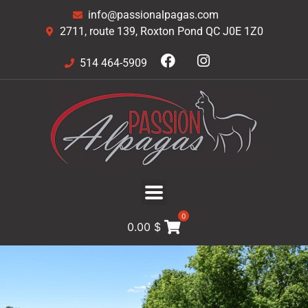
info@passionalpagas.com
2711, route 139, Roxton Pond QC J0E 1Z0
514 464-5909
0
0.00
$